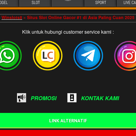
Winslots8
» Situs Slot Online Gacor #1 di Asia Paling Cuan 2025
Klik untuk hubungi customer service kami :
PROMOSI
KONTAK KAMI
LINK ALTERNATIF